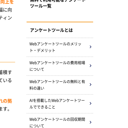
の向上を
ツール一覧
幅に向
ティン
アンケートツールとは
Webアンケートツールの
メリッ
ト・デメリット
Webアンケートツールの
費用相場
について
蓄積す
ている
Webアンケートツールの
無料と有
料の違い
れの拠
AIを搭載したWeb
アンケートツー
ルで
できること
ます。
Webアンケートツールの
回収期間
について