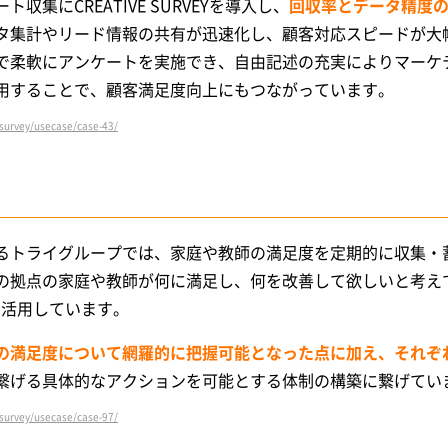
集にCREATIVE SURVEYを導入し、
回収率とデータ精度
タ集計やリード情報の共有が迅速化し、顧客対応スピードが大
で柔軟にアンケートを実施でき、自由記述の充実によりマーケ
用することで、顧客満足度向上にもつながっています。
rvey/usecase/case-43/
るトライグループでは、家庭や教師の満足度を定期的に収集・
の拠点の家庭や教師が何に満足し、何を改善して欲しいと考え
Yを活用しています。
の満足度について網羅的に把握可能となった点に加え、それぞ
繋げる具体的なアクションを可能とする体制の構築に繋げてい
rvey/usecase/case-97/