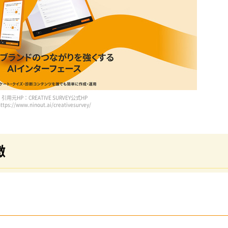
引用元HP：CREATIVE SURVEY公式HP
https://www.ninout.ai/creativesurvey/
徴