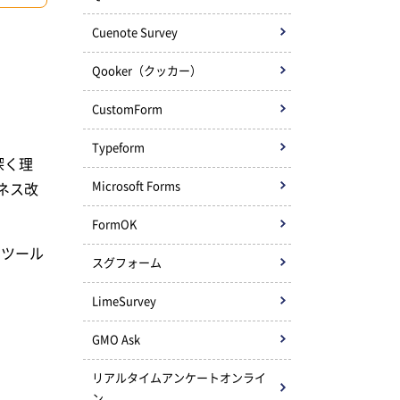
Cuenote Survey
Qooker（クッカー）
CustomForm
Typeform
深く理
Microsoft Forms
ネス改
FormOK
なツール
スグフォーム
LimeSurvey
GMO Ask
リアルタイムアンケートオンライ
ン