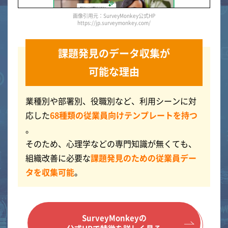
画像引用元：SurveyMonkey公式HP
https://jp.surveymonkey.com/
課題発見のデータ収集が
可能な理由
業種別や部署別、役職別など、利用シーンに対
応した
68種類の従業員向けテンプレートを持つ
。
そのため、心理学などの専門知識が無くても、
組織改善に必要な
課題発見のための従業員デー
タを収集可能
。
SurveyMonkeyの