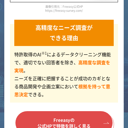
画像引用元：Freeasy公式HP
https://freeasy-survey.com/
高精度なニーズ調査が
できる理由
※1
特許取得のAI
によるデータクリーニング機能
で、適切でない回答者を除き、
高精度な調査を
実現
。
ニーズを正確に把握することが成功のカギとな
る商品開発や企画立案において
根拠を持って意
思決定
できる。
Freeasyの
公式HPで特徴を詳しく見る