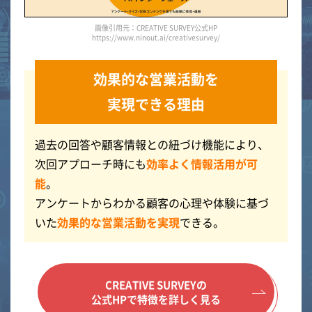
画像引用元：CREATIVE SURVEY公式HP
https://www.ninout.ai/creativesurvey/
効果的な営業活動を
実現できる理由
過去の回答や顧客情報との紐づけ機能により、
次回アプローチ時にも
効率よく情報活用が可
能
。
アンケートからわかる顧客の心理や体験に基づ
いた
効果的な営業活動を実現
できる。
CREATIVE SURVEYの
公式HPで特徴を詳しく見る