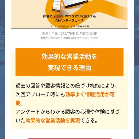
画像引用元：CREATIVE SURVEY公式HP
https://www.ninout.ai/creativesurvey/
効果的な営業活動を
実現できる理由
過去の回答や顧客情報との紐づけ機能により、
次回アプローチ時にも
効率よく情報活用が可
能
。
アンケートからわかる顧客の心理や体験に基づ
いた
効果的な営業活動を実現
できる。