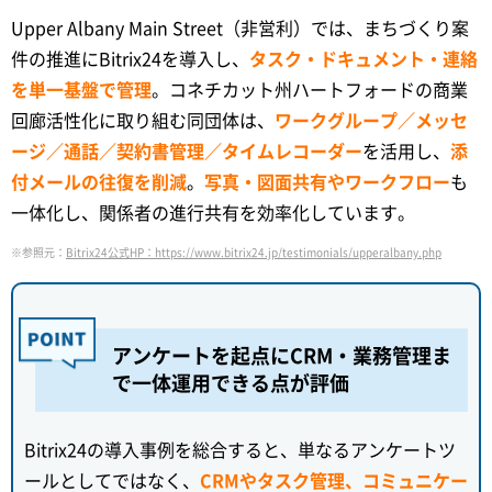
Upper Albany Main Street（非営利）では、まちづくり案
件の推進にBitrix24を導入し、
タスク・ドキュメント・連絡
を単一基盤で管理
。コネチカット州ハートフォードの商業
回廊活性化に取り組む同団体は、
ワークグループ／メッセ
ージ／通話／契約書管理／タイムレコーダー
を活用し、
添
付メールの往復を削減
。
写真・図面共有やワークフロー
も
一体化し、関係者の進行共有を効率化しています。
※参照元：
Bitrix24公式HP：https://www.bitrix24.jp/testimonials/upperalbany.php
アンケートを起点にCRM・業務管理ま
で一体運用できる点が評価
Bitrix24の導入事例を総合すると、単なるアンケートツ
ールとしてではなく、
CRMやタスク管理、コミュニケー