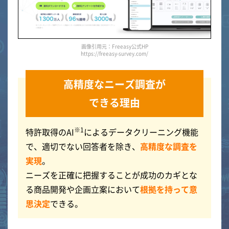
画像引用元：Freeasy公式HP
https://freeasy-survey.com/
高精度なニーズ調査が
できる理由
※1
特許取得のAI
によるデータクリーニング機能
で、適切でない回答者を除き、
高精度な調査を
実現
。
ニーズを正確に把握することが成功のカギとな
る商品開発や企画立案において
根拠を持って意
思決定
できる。