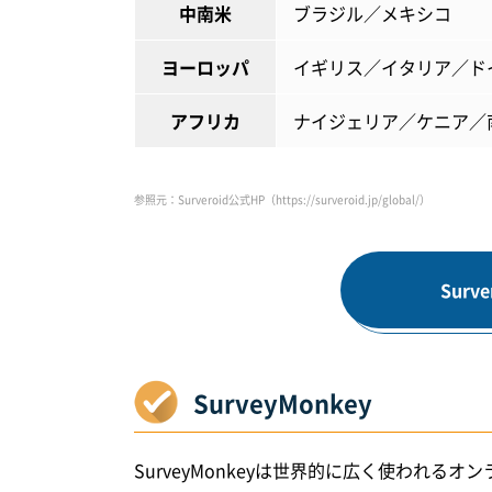
中南米
ブラジル／メキシコ
ヨーロッパ
イギリス／イタリア／ド
アフリカ
ナイジェリア／ケニア／
参照元：Surveroid公式HP（https://surveroid.jp/global/）
Sur
SurveyMonkey
SurveyMonkeyは世界的に広く使われ